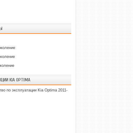
Ы
околение
околение
околение
КЦИИ KIA OPTIMA
во по эксплуатации Kia Optima 2011-