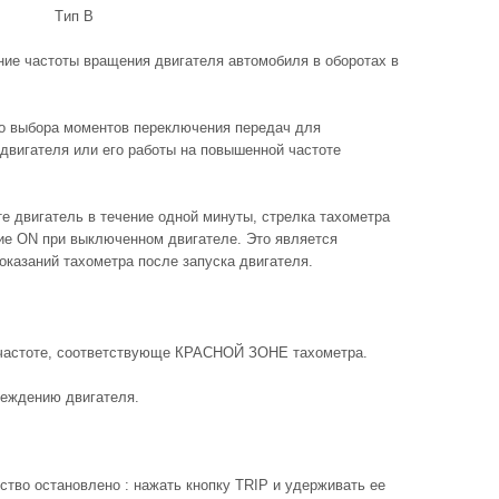
Tип В
ние частоты вращения двигателя автомобиля в оборотах в
о выбора моментов переключения передач для
двигателя или его работы на повышенной частоте
те двигатель в течение одной минуты, стрелка тахометра
ие ON при выключенном двигателе. Это является
оказаний тахометра после запуска двигателя.
и частоте, соответствующе КРАСНОЙ ЗОНЕ тахометра.
реждению двигателя.
дство остановлено : нажать кнопку TRIP и удерживать ее