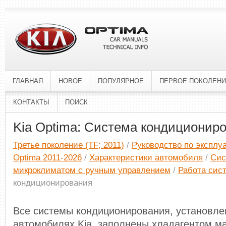
ГЛАВНАЯ
НОВОЕ
ПОПУЛЯРНОЕ
ПЕРВОЕ ПОКОЛЕН
КОНТАКТЫ
ПОИСК
Kia Optima: Система кондиционир
Третье поколение (TF; 2011)
/
Руководство по эксплу
Optima 2011-2026
/
Характеристики автомобиля
/
Сис
микроклиматом с ручным управлением
/
Работа сис
кондиционирования
Все системы кондиционирования, установле
автомобилях Kia, заполнены хладагентом ма