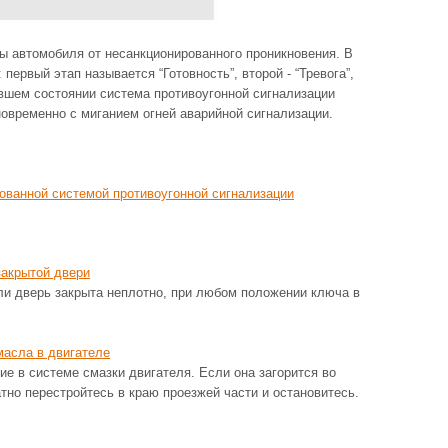
ы автомобиля от несанкционированного проникновения. В
первый этап называется “Готовность”, второй - “Тревога”,
авшем состоянии система противоугонной сигнализации
овременно с миганием огней аварийной сигнализации.
рованной системой противоугонной сигнализации
закрытой двери
ли дверь закрыта неплотно, при любом положении ключа в
масла в двигателе
ие в системе смазки двигателя. Если она загорится во
тно перестройтесь в краю проезжей части и остановитесь.