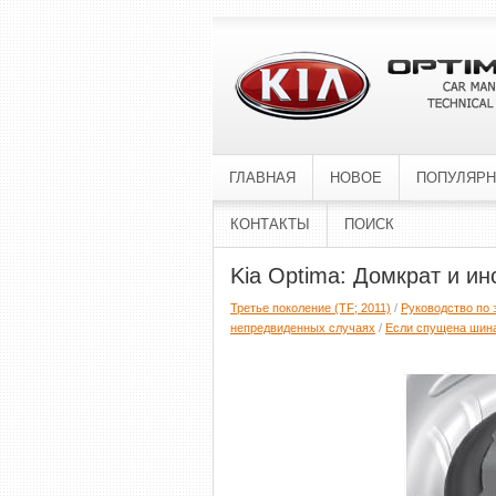
ГЛАВНАЯ
НОВОЕ
ПОПУЛЯР
КОНТАКТЫ
ПОИСК
Kia Optima: Домкрат и и
Третье поколение (TF; 2011)
/
Руководство по 
непредвиденных случаях
/
Если спущeнa шин