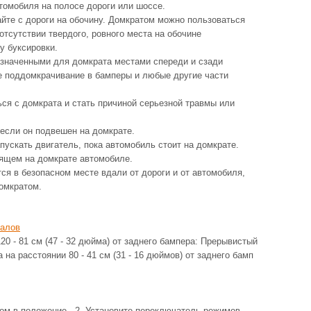
томобиля на полосе дороги или шоссе.
йте с дороги на обочину. Домкратом можно пользоваться
отсутствии твердого, ровного места на обочине
у буксировки.
значенными для домкрата местами спереди и сзади
те поддомкрачивание в бамперы и любые другие части
ся с домкрата и стать причиной серьезной травмы или
 если он подвешен на домкрате.
пускать двигатель, пока автомобиль стоит на домкрате.
оящем на домкрате автомобиле.
тся в безопасном месте вдали от дороги и от автомобиля,
омкратом.
налов
20 - 81 см (47 - 32 дюйма) от заднего бампера: Прерывистый
на расстоянии 80 - 41 см (31 - 16 дюймов) от заднего бамп
ом в положение . 2. Установите переключатель режимов