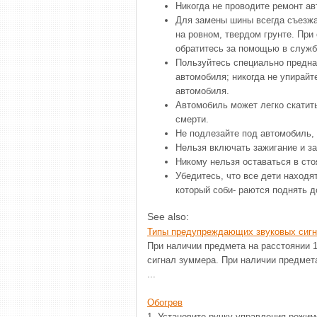
Никогда не проводите ремонт ав
Для замены шины всегда съезжа
на ровном, твердом грунте. При 
обратитесь за помощью в служб
Пользуйтесь специально предна
автомобиля; никогда не упирай
автомобиля.
Автомобиль может легко скатить
смерти.
Не подлезайте под автомобиль,
Нельзя включать зажигание и за
Никому нельзя оставаться в ст
Убедитесь, что все дети находя
который соби- раются поднять д
See also:
Типы предупреждающих звуковых сиг
При наличии предмета на расстоянии 1
сигнал зуммера. При наличии предмета 
...
Обогрев
1. Установите ручку управления режим