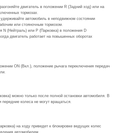
 разгоняйте двигатель в положении R (Задний ход) или на
ключенных тормозах.
 удерживайте автомобиль в неподвижном состоянии
рабочим или стояночным тормозом.
 N (Нейтраль) или P (Парковка) в положения D
 когда двигатель работает на повышенных оборотах
ложении ON (Вкл.), положение рычага переключения передач
ли.
ковка) можно только после полной остановки автомобиля. В
и передние колеса не могут вращаться.
арковка) на ходу приведет к блокировке ведущих колес
равления автомобилем.