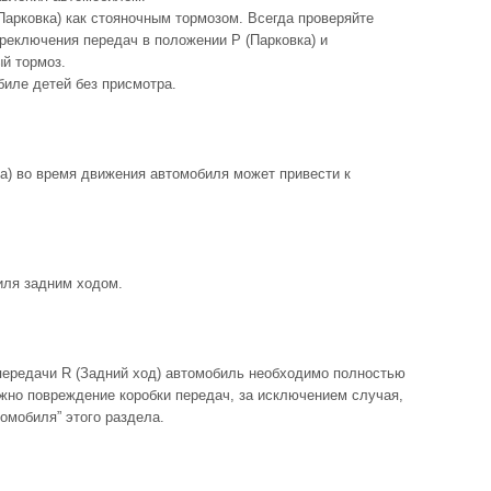
Парковка) как стояночным тормозом. Всегда проверяйте
реключения передач в положении P (Парковка) и
й тормоз.
биле детей без присмотра.
а) во время движения автомобиля может привести к
иля задним ходом.
ередачи R (Задний ход) автомобиль необходимо полностью
ожно повреждение коробки передач, за исключением случая,
томобиля” этого раздела.