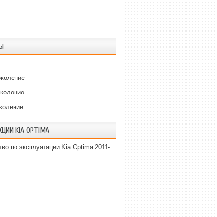
Ы
околение
околение
околение
КЦИИ KIA OPTIMA
во по эксплуатации Kia Optima 2011-