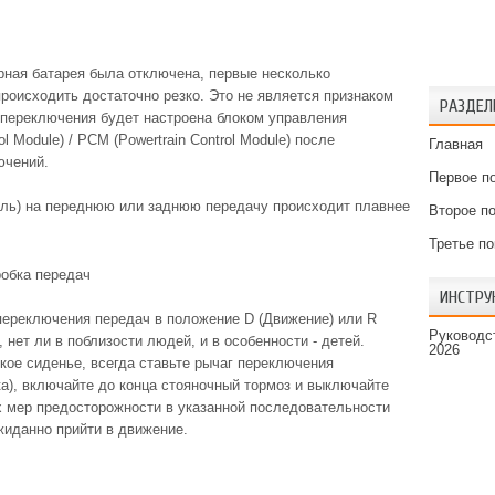
рная батарея была отключена, первые несколько
роисходить достаточно резко. Это не является признаком
РАЗДЕЛ
 переключения будет настроена блоком управления
 Module) / PCM (Powertrain Control Module) после
Главная
ючений.
Первое п
аль) на переднюю или заднюю передачу происходит плавнее
Второе п
Третье п
обка передач
ИНСТРУ
 переключения передач в положение D (Движение) или R
Руководст
, нет ли в поблизости людей, и в особенности - детей.
2026
кое сиденье, всегда ставьте рычаг переключения
а), включайте до конца стояночный тормоз и выключайте
х мер предосторожности в указанной последовательности
жиданно прийти в движение.