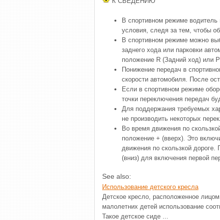
К СВЕДЕНИЮ
В спортивном режиме водитель
условия, следя за тем, чтобы о
В спортивном режиме можно выб
заднего хода или парковки авто
положение R (Задний ход) или P
Понижение передач в спортивно
скорости автомобиля. После ост
Если в спортивном режиме оборо
точки переключения передач бу
Для поддержания требуемых хар
не производить некоторых пере
Во время движения по скользко
положение + (вверх). Это включ
движения по скользкой дороге.
(вниз) для включения первой пе
See also:
Использование детского кресла
Детское кресло, расположенное лицом
малолетних детей использование соот
Такое детское сиде ...