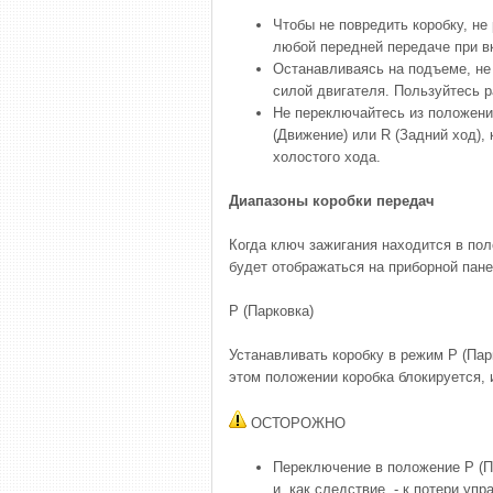
Чтобы не повредить коробку, не
любой передней передаче при в
Останавливаясь на подъеме, не
силой двигателя. Пользуйтесь 
Не переключайтесь из положения
(Движение) или R (Задний ход),
холостого хода.
Диапазоны коробки передач
Когда ключ зажигания находится в по
будет отображаться на приборной пане
P (Парковка)
Устанавливать коробку в режим P (Пар
этом положении коробка блокируется, 
ОСТОРОЖНО
Переключение в положение P (П
и, как следствие, - к потери уп