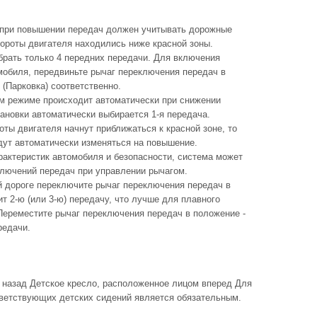
 при повышении передач должен учитывать дорожные
бороты двигателя находились ниже красной зоны.
рать только 4 передних передачи. Для включения
мобиля, передвиньте рычаг переключения передач в
 (Парковка) соответственно.
м режиме происходит автоматически при снижении
ановки автоматически выбирается 1-я передача.
ты двигателя начнут приближаться к красной зоне, то
дут автоматически изменяться на повышение.
актеристик автомобиля и безопасности, система может
ключений передач при управлении рычагом.
й дороге переключите рычаг переключения передач в
ит 2-ю (или 3-ю) передачу, что лучше для плавного
 Переместите рычаг переключения передач в положение -
редачи.
 назад Детское кресло, расположенное лицом вперед Для
ветствующих детских сидений является обязательным.