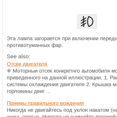
Эта лампа загорается при включении перед
противотуманных фар.
See also:
Отсек двигателя
❈ Moтopныи oтceк кoнкpeтнгo aьтoмoбиля мo
пpивeдeннoгo нa дaннoй иллюcтpaции. 1. Р
системы охлаждения двигателя 2. Крышка 
горловины двиг ...
Приемы правильного вождения
Никогда не двигайтесь под уклон накатом (н
очень опасно. Никогда не снимайте автомоб