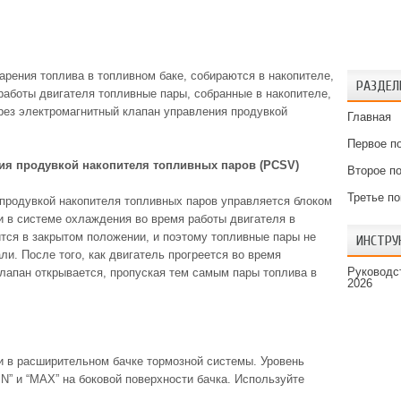
рения топлива в топливном баке, собираются в накопителе,
РАЗДЕЛ
 работы двигателя топливные пары, собранные в накопителе,
ез электромагнитный клапан управления продувкой
Главная
Первое п
ия продувкой накопителя топливных паров (PCSV)
Второе п
Третье п
продувкой накопителя топливных паров управляется блоком
и в системе охлаждения во время работы двигателя в
тся в закрытом положении, и поэтому топливные пары не
ИНСТРУ
ли. После того, как двигатель прогреется во время
Руководст
клапан открывается, пропуская тем самым пары топлива в
2026
и в расширительном бачке тормозной системы. Уровень
” и “MAX” на боковой поверхности бачка. Используйте