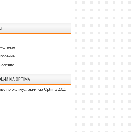
Ы
околение
околение
околение
КЦИИ KIA OPTIMA
во по эксплуатации Kia Optima 2011-